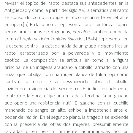
revisar el tópico del rapto destaca sus antecedentes en la
Antigüedad y cómo, a partir del siglo XV, la temática del rapto
se consolidó como un
topos
erótico recurrente en el arte
europeo.
[5]
En la serie de representaciones pictóricas sobre
temas americanos de Rugendas,
El malón
, también conocida
como
El rapto de doña Trinidad Salcedo
(1848) representa, en
la escena central, la agitada huida de un grupo indígena tras un
rapto, caracterizado por la polvareda y el movimiento
caótico. La composición se articula en torno a la figura
principal de un indígena araucano a caballo, armado con una
lanza, que cabalga con una mujer blanca de falda roja como
cautiva. La mujer se ve desvanecida sobre el caballo,
sugiriendo la violencia del secuestro. El indio, ubicado en el
centro de la obra, dirige una mirada lateral hacia un gaucho
que opone una resistencia inútil. El gaucho, con un cuchillo
manchado de sangre en alto, exhibe la impotencia ante el
poder del
malón
. En el segundo plano, la tragedia se extiende
con la presencia de otras dos mujeres, presumiblemente
raptadas o en peligro inminente, acompañadas por un