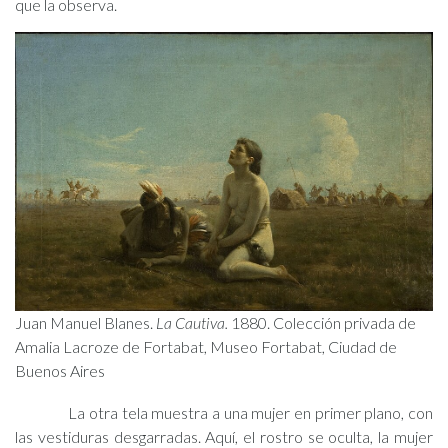
que la observa.
Juan Manuel Blanes.
La Cautiva.
1880. Colección privada de
Amalia Lacroze de Fortabat, Museo Fortabat, Ciudad de
Buenos Aires
La otra tela muestra a una mujer en primer plano, con
las vestiduras desgarradas. Aquí, el rostro se oculta, la mujer