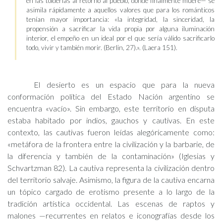
en las tolderías al retorno al pueblo, donde finalmente muere— se
asimila rápidamente a aquellos valores que para los románticos
tenían mayor importancia: «la integridad, la sinceridad, la
propensión a sacrificar la vida propia por alguna iluminación
interior, el empeño en un ideal por el que sería válido sacrificarlo
todo, vivir y también morir. (Berlin, 27).». (Laera 151).
El desierto es un espacio que para la nueva
conformación política del Estado Nación argentino se
encuentra «vacío». Sin embargo, este territorio en disputa
estaba habitado por indios, gauchos y cautivas. En este
contexto, las cautivas fueron leídas alegóricamente como:
«metáfora de la frontera entre la civilización y la barbarie, de
la diferencia y también de la contaminación» (Iglesias y
Schvartzman 82). La cautiva representa la civilización dentro
del territorio salvaje. Asimismo, la figura de la cautiva encarna
un tópico cargado de erotismo presente a lo largo de la
tradición artística occidental. Las escenas de raptos y
malones —recurrentes en relatos e iconografías desde los