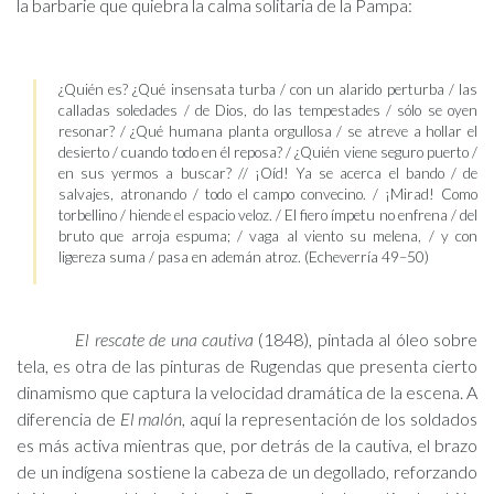
la barbarie que quiebra la calma solitaria de la Pampa:
¿Quién es? ¿Qué insensata turba / con un alarido perturba / las
calladas soledades / de Dios, do las tempestades / sólo se oyen
resonar? / ¿Qué humana planta orgullosa / se atreve a hollar el
desierto / cuando todo en él reposa? / ¿Quién viene seguro puerto /
en sus yermos a buscar? // ¡Oíd! Ya se acerca el bando / de
salvajes, atronando / todo el campo convecino. / ¡Mirad! Como
torbellino / hiende el espacio veloz. / El fiero ímpetu no enfrena / del
bruto que arroja espuma; / vaga al viento su melena, / y con
ligereza suma / pasa en ademán atroz. (Echeverría 49–50)
El rescate de una cautiva
(1848), pintada al óleo sobre
tela, es otra de las pinturas de Rugendas que presenta cierto
dinamismo que captura la velocidad dramática de la escena. A
diferencia de
El malón
, aquí la representación de los soldados
es más activa mientras que, por detrás de la cautiva, el brazo
de un indígena sostiene la cabeza de un degollado, reforzando