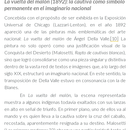
La vuelta del malón
(1892)
: la cautiva como símbolo
permanente en el imaginario nacional
Concebida con el propósito de ser exhibida en la Exposición
Universal de Chicago (Lazzari-Lenton), en el año 1892
apareció una de las pinturas más emblemáticas del arte
nacional:
La vuelta del malón
de Ángel Della Valle.
[10]
La
pintura no solo operó como una justificación visual de la
Conquista del Desierto (Malosetti,
Rapto de cautivas blancas
),
sino que logró consolidarse como una pieza singular y distintiva
dentro de la vasta red de textos e imágenes que, a lo largo del
siglo XIX, estructuró un imaginario nacional. En este sentido, la
transposición de Della Valle estuvo en consonancia con la de
Blanes.
En
La vuelta del malón
, la escena representada
muestra a algunos indígenas todavía exaltados con sus lanzas
en alto en señal de triunfo. En primer plano, uno de ellos va al
mando y es quien lleva a la cautiva sobre la cruz del caballo,
recostada, aparentemente resignada a su destino. Malosetti
(
Los primeros modernos
32) observa una particularidad: tanto el