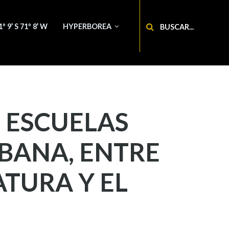
Buscar
1º 9’ S 71º 8’ W
HYPERBOREA
S ESCUELAS
ABANA, ENTRE
ATURA Y EL