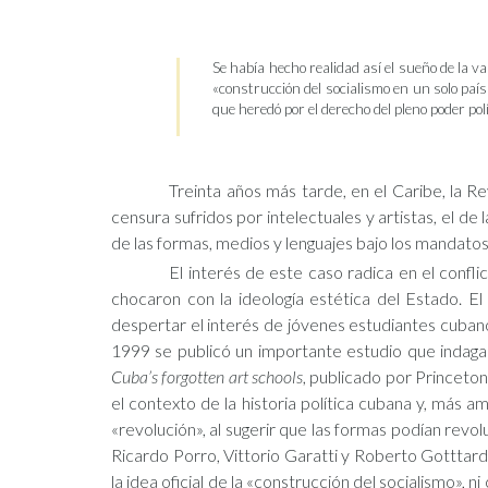
Se había hecho realidad así el sueño de la van
«construcción del socialismo en un solo paí
que heredó por el derecho del pleno poder pol
Treinta años más tarde, en el Caribe, la 
censura sufridos por intelectuales y artistas, el 
de las formas, medios y lenguajes bajo los mandatos
El interés de este caso radica en el confl
chocaron con la ideología estética del Estado. 
despertar el interés de jóvenes estudiantes cuba
1999 se publicó un importante estudio que indagab
Cuba’s forgotten art schools
, publicado por Princeton
el contexto de la historia política cubana y, más amp
«revolución», al sugerir que las formas podían revo
Ricardo Porro, Vittorio Garatti y Roberto Gotttard
la idea oficial de la «construcción del socialismo», 