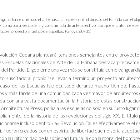
guardia de que todo el arte pasara bajo el control directo del Partido con el obj
s» como obra verdadera y consumada de arte colectivo, aunque el autor de ese 
ítico el proyecto artístico de aquellos. (Groys 80-81)
Revolución Cubana planteará tensiones semejantes entre proyecto
de las Escuelas Nacionales de Arte de La Habana destaca precisam
 del Partido. El gobierno una vez más se constituía como vanguardia
icto suscitado al prohibirse llevar a término un proyecto arquite
El caso de las Escuelas fue ocultado durante mucho tiempo, ha
nos y más tarde de una comunidad cada vez mayor de arquitectos e
a con una vasta documentación la historia de estas construccion
 Architectural Press, ponía a las escuelas no solo en su justo luga
liamente, de la historia de las revoluciones del siglo XX. El título
lucionarse incluso dentro «la» Revolución. Tal es efectivamente el c
i. Fueron creados con un espíritu de libertad que no sería acept
ni con la uniformidad de la sociedad futura, ni con la moral del homb