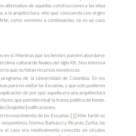
o alternativo de aquellas construcciones y las sitúa
a la arquitectura, sino que concuerda con el giro
e Arte, como veremos a continuación, no es un caso
hos en sí. Mientras que los hechos pueden abordarse
l clima cultural de finales del siglo XX. Nos interesa
en la que no faltan recursos novelescos.
 programa de la Universidad de Columbia. En los
as para no visitar las Escuelas, y que solo pudieron
e explicación de por qué aquella era una arquitectura
ismo que permite intuir la trama política de fondo.
das
[
forgotten
] edificaciones.
el reconocimiento de las Escuelas.
[1]
Más tarde se
s neoyorkinos, Norma Barbacci y Ricardo Zurita, las
 el caso era relativamente conocido en círculos