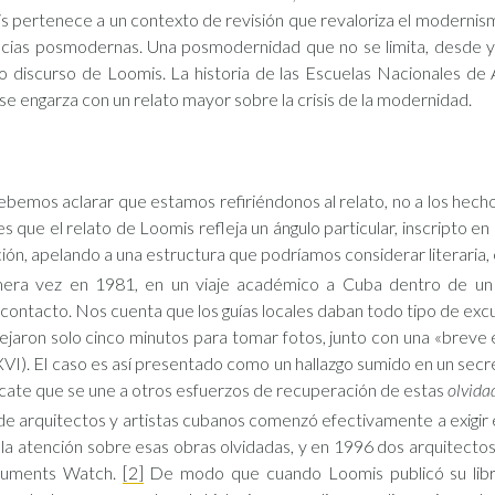
is pertenece a un contexto de revisión que revaloriza el modernism
as posmodernas. Una posmodernidad que no se limita, desde ya, 
pio discurso de Loomis. La historia de las Escuelas Nacionales d
e se engarza con un relato mayor sobre la crisis de la modernidad.
ebemos aclarar que estamos refiriéndonos al relato, no a los hec
 que el relato de Loomis refleja un ángulo particular, inscripto en e
ión, apelando a una estructura que podríamos considerar literaria, 
imera vez en 1981, en un viaje académico a Cuba dentro de un
 contacto. Nos cuenta que los guías locales daban todo tipo de excus
es dejaron solo cinco minutos para tomar fotos, junto con una «brev
I). El caso es así presentado como un hallazgo sumido en un secret
scate que se une a otros esfuerzos de recuperación de estas
olvida
e arquitectos y artistas cubanos comenzó efectivamente a exigir 
la atención sobre esas obras olvidadas, y en 1996 dos arquitecto
onuments Watch.
[2]
De modo que cuando Loomis publicó su libro