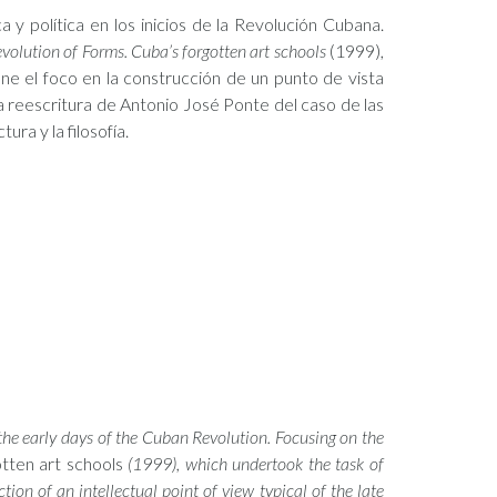
 y política en los inicios de la Revolución Cubana.
volution of Forms. Cuba’s forgotten art schools
(1999),
pone el foco en la construcción de un punto de vista
 la reescritura de Antonio José Ponte del caso de las
ura y la filosofía.
 the early days of the Cuban Revolution. Focusing on the
otten art schools
(1999), which undertook the task of
tion of an intellectual point of view typical of the late