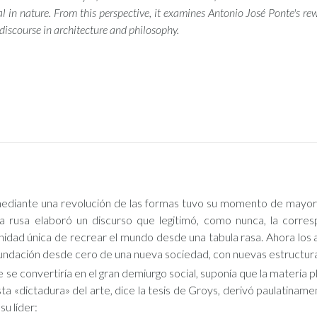
l in nature. From this perspective, it examines Antonio José Ponte's rewr
discourse in architecture and philosophy.
mediante una revolución de las formas tuvo su momento de mayor o
ia rusa elaboró un discurso que legitimó, como nunca, la corresp
nidad única de recrear el mundo desde una tabula rasa. Ahora los 
 fundación desde cero de una nueva sociedad, con nuevas estructuras
 se convertiría en el gran demiurgo social, suponía que la materia pl
sta «dictadura» del arte, dice la tesis de Groys, derivó paulatinam
u líder: