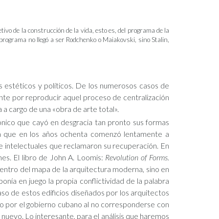
etivo de la construcción de la vida, esto es, del programa de la
programa no llegó a ser Rodchenko o Maiakovski, sino Stalin,
s estéticos y políticos. De los numerosos casos de
ente por reproducir aquel proceso de centralización
 a cargo de una «obra de arte total».
ctónico que cayó en desgracia tan pronto sus formas
sta que en los años ochenta comenzó lentamente a
 intelectuales que reclamaron su recuperación. En
es. El libro de John A. Loomis:
Revolution of Forms.
r dentro del mapa de la arquitectura moderna, sino en
 ponía en juego la propia conflictividad de la palabra
aso de estos edificios diseñados por los arquitectos
ado por el gobierno cubano al no corresponderse con
re nuevo. Lo interesante, para el análisis que haremos