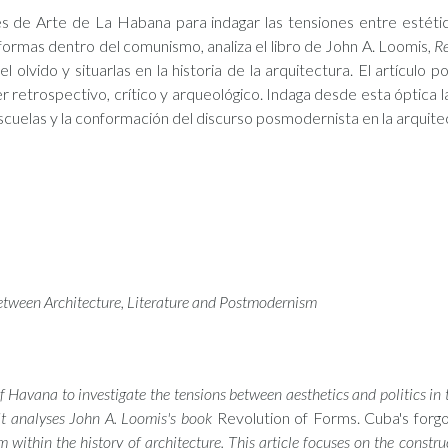
s de Arte de La Habana para indagar las tensiones entre estética
s formas dentro del comunismo, analiza el libro de John A. Loomis,
Re
 olvido y situarlas en la historia de la arquitectura. El artículo 
ter retrospectivo, crítico y arqueológico. Indaga desde esta óptica
 Escuelas y la conformación del discurso posmodernista en la arquitect
Between Architecture, Literature and Postmodernism
of Havana to investigate the tensions between aesthetics and politics in
it analyses John A. Loomis's book
Revolution of Forms. Cuba's forg
within the history of architecture. This article focuses on the construc