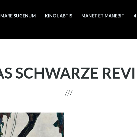
MARE SUGENUM
KINO LABTIS
MANET ET MANEBIT
4
AS SCHWARZE REVI