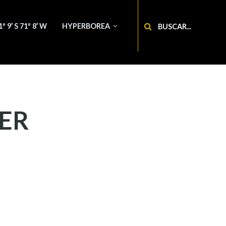
Buscar
1º 9’ S 71º 8’ W
HYPERBOREA
ER