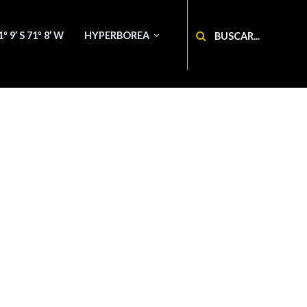
Buscar
1º 9’ S 71º 8’ W
HYPERBOREA