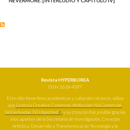
NEVERMORE. [INTERLUDIO Y CAPÍTULO IV]
Revista HYPERBOREA
ISSN 2618-4397
Este sitio tiene fines académicos y culturales sin lucro, utiliza
una
Licencia Creative Commons Atribución-NoComercial-
SinDerivadas 3.0 Unported
y su creación fue posible gracias
a los aportes de la Secretaría de Investigación, Creación
Artística, Desarrollo y Transferencia de Tecnología y la