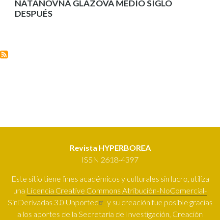
NATÁNOVNA GLÁZOVA MEDIO SIGLO
DESPUÉS
Revista HYPERBOREA
ISSN 2618-4397
Este sitio tiene fines académicos y culturales sin lucro, utiliza
una
Licencia Creative Commons Atribución-NoComercial-
SinDerivadas 3.0 Unported
y su creación fue posible gracias
a los aportes de la Secretaría de Investigación, Creación