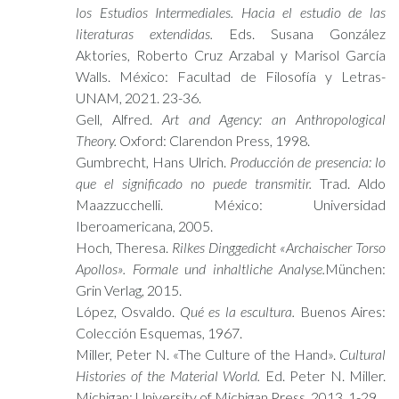
los Estudios Intermediales. Hacia el estudio de las
literaturas extendidas.
Eds. Susana González
Aktories, Roberto Cruz Arzabal y Marisol García
Walls. México: Facultad de Filosofía y Letras-
UNAM, 2021. 23-36.
Gell, Alfred.
Art and Agency: an Anthropological
Theory.
Oxford: Clarendon Press, 1998.
Gumbrecht, Hans Ulrich.
Producción de presencia: lo
que el significado no puede transmitir.
Trad. Aldo
Maazzucchelli. México: Universidad
Iberoamericana, 2005.
Hoch, Theresa.
Rilkes Dinggedicht «Archaischer Torso
Apollos». Formale und inhaltliche Analyse.
München:
Grin Verlag, 2015.
López, Osvaldo.
Qué es la escultura.
Buenos Aires:
Colección Esquemas, 1967.
Miller, Peter N. «The Culture of the Hand».
Cultural
Histories of the Material World.
Ed. Peter N. Miller.
Michigan: University of Michigan Press, 2013. 1-29.