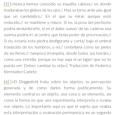
[5]
[«Nunca hemos conocido su inaudita cabeza,/ en donde
maduraban los globos de los ojos./ Mas su torso arde aún, igual
que un candelabro./ En el que su mirar, aunque esté
reducido,// se mantiene y reluce. Si no, la proa del pecho/no
podría deslumbrarte, ni en el álabe suave/ de las caderas una
sonrisa podría ir/ al centro que tenía poder de procreación.//
Si no, estaría esta piedra desfigurada y corta/ bajo el umbral
traslúcido de los hombros, y no;/ centellaría como las pieles
de las fieras;// tampoco irrumpiría, desde todos sus bordes,/
como una estrella: porque no hay aquí ni un lugar/ que no te
pueda ver. Debes cambiar tu vida»]. Traducción de Federico
Bermúdez-Cañete.
[6]
[«El
Dinggedicht
trata sobre los objetos, su percepción
generada y de cómo darles forma poéticamente. Su
elemento central es un objeto, una cosa o un elemento, así
como la forma en que uno experimenta, interpreta o evalúa
ese objeto. Lo importante aquí es que el sujeto que realiza
esta interpretación o evaluación permanezca en un segundo