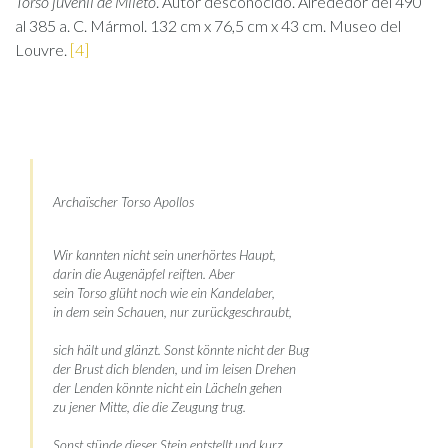
Torso juvenil de Mileto
. Autor desconocido. Alrededor del 490
al 385 a. C. Mármol. 132 cm x 76,5 cm x 43 cm. Museo del
Louvre.
[4]
Archaïscher Torso Apollos
Wir kannten nicht sein unerhörtes Haupt,
darin die Augenäpfel reiften. Aber
sein Torso glüht noch wie ein Kandelaber,
in dem sein Schauen, nur zurückgeschraubt,
sich hält und glänzt. Sonst könnte nicht der Bug
der Brust dich blenden, und im leisen Drehen
der Lenden könnte nicht ein Lächeln gehen
zu jener Mitte, die die Zeugung trug.
Sonst stünde dieser Stein entstellt und kurz