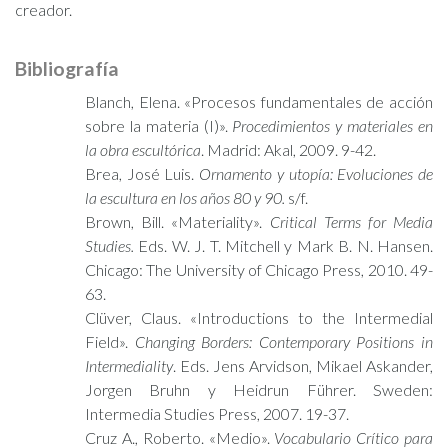
creador.
Bibliografía
Blanch, Elena. «Procesos fundamentales de acción
sobre la materia (I)».
Procedimientos y materiales en
la obra escultórica
. Madrid: Akal, 2009. 9-42.
Brea, José Luis.
Ornamento y utopía: Evoluciones de
la escultura en los años 80 y 90.
s/f.
Brown, Bill. «Materiality».
Critical Terms for Media
Studies.
Eds. W. J. T. Mitchell y Mark B. N. Hansen.
Chicago: The University of Chicago Press, 2010. 49-
63.
Clüver, Claus. «Introductions to the Intermedial
Field».
Changing Borders: Contemporary Positions in
Intermediality
. Eds. Jens Arvidson, Mikael Askander,
Jorgen Bruhn y Heidrun Führer. Sweden:
Intermedia Studies Press, 2007. 19-37.
Cruz A., Roberto. «Medio».
Vocabulario Crítico para