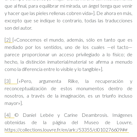
que al final, para equilibrar mi mirada, un ángel tenga que venir
y hacer que las pieles rellenas cobren vida»]. De ahora en más,
excepto que se indique lo contrario, todas las traducciones
son del autor.
[2]
[«Conocemos el mundo, además, sólo en tanto que es
mediado por los sentidos, uno de los cuales —el tacto—
parece proporcionar un acceso privilegiado a lo físico; de
hecho, la distinción inmaterial/material se afirma a menudo
como la diferencia entre lo visible y lo tangible»].
[3]
[«Pero, argumenta Rilke, la recuperación y
reconceptualización de estos monumentos dentro de
nosotros, a través de la imaginación, es un triunfo incluso
mayor»].
[4]
© Daniel Lebée y Carine Deambrosis. Imágenes
obtenidas de la página del Museo de Louvre,
https://collections.louvre.fr/en/ark:/53355/cl010276609#