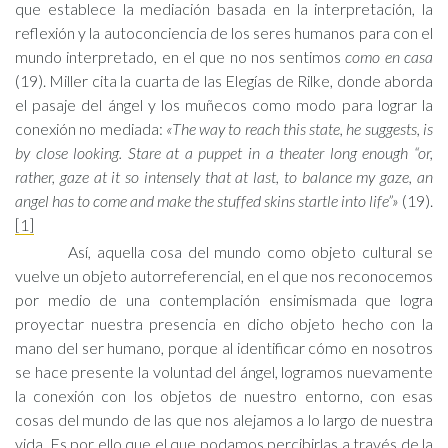
que establece la mediación basada en la interpretación, la
reflexión y la autoconciencia de los seres humanos para con el
mundo interpretado, en el que no nos sentimos
como en casa
(19). Miller cita la cuarta de las Elegías de Rilke, donde aborda
el pasaje del ángel y los muñecos como modo para lograr la
conexión no mediada:
«The way to reach this state, he suggests, is
by close looking. Stare at a puppet in a theater long enough “or,
rather, gaze at it so intensely that at last, to balance my gaze, an
angel has to come and make the stuffed skins startle into life”»
(19).
[1]
Así, aquella cosa del mundo como objeto cultural se
vuelve un objeto autorreferencial, en el que nos reconocemos
por medio de una contemplación ensimismada que logra
proyectar nuestra presencia en dicho objeto hecho con la
mano del ser humano, porque al identificar cómo en nosotros
se hace presente la voluntad del ángel, logramos nuevamente
la conexión con los objetos de nuestro entorno, con esas
cosas del mundo de las que nos alejamos a lo largo de nuestra
vida. Es por ello que el que podamos percibirlas a través de la