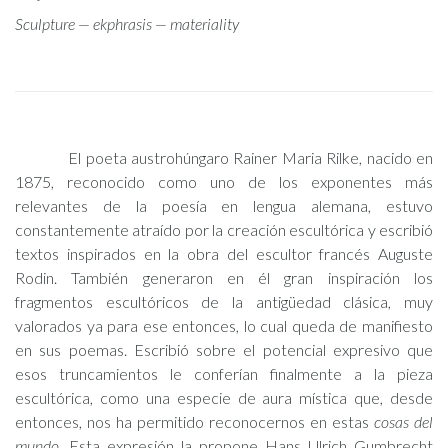
Sculpture — ekphrasis — materiality
LA TRASCENDENCIA DE LA MATERIALIDAD. REVISIÓN ESCULTÓRICA A PARTIR DEL POEMA ECFRÁSTICO
«TORSO ARCAICO DE APOLO»
El poeta austrohúngaro Rainer Maria Rilke, nacido en
1875, reconocido como uno de los exponentes más
relevantes de la poesía en lengua alemana, estuvo
constantemente atraído por la creación escultórica y escribió
textos inspirados en la obra del escultor francés Auguste
Rodin. También generaron en él gran inspiración los
fragmentos escultóricos de la antigüedad clásica, muy
valorados ya para ese entonces, lo cual queda de manifiesto
en sus poemas. Escribió sobre el potencial expresivo que
esos truncamientos le conferían finalmente a la pieza
escultórica, como una especie de aura mística que, desde
entonces, nos ha permitido reconocernos en estas
cosas del
mundo
. Esta expresión la propone Hans Ulrich Gumbrecht