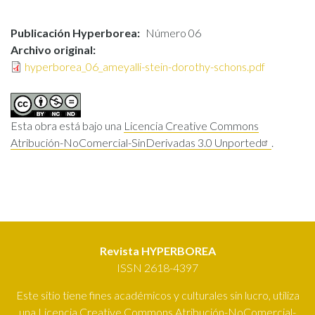
Publicación Hyperborea
Número 06
Archivo original
hyperborea_06_ameyalli-stein-dorothy-schons.pdf
Esta obra está bajo una
Licencia Creative Commons
Atribución-NoComercial-SinDerivadas 3.0 Unported
.
Revista HYPERBOREA
ISSN 2618-4397
Este sitio tiene fines académicos y culturales sin lucro, utiliza
una
Licencia Creative Commons Atribución-NoComercial-