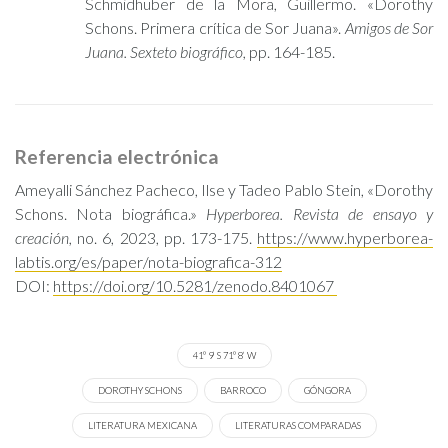
Schmidhuber de la Mora, Guillermo. «Dorothy
Schons. Primera crítica de Sor Juana».
Amigos de Sor
Juana. Sexteto biográfico,
pp. 164-185.
Referencia electrónica
Ameyalli Sánchez Pacheco, Ilse y Tadeo Pablo Stein, «Dorothy
Schons. Nota biográfica.»
Hyperborea. Revista de ensayo y
creación,
no. 6, 2023, pp. 173-175.
https://www.hyperborea-
labtis.org/es/paper/nota-biografica-312
DOI:
https://doi.org/10.5281/zenodo.8401067
41º 9’ S 71º 8’ W
DOROTHY SCHONS
BARROCO
GÓNGORA
LITERATURA MEXICANA
LITERATURAS COMPARADAS