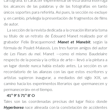
cartografía. El carácter experimental de esta última interroga
los alcances de las palabras y de las fotografías en tanto
únicos soportes para referirla. Así pues, la sección no excluye
y, en cambio, privilegia la presentación de fragmentos de films
de autor.
La sección de la revista dedicada a la creación literaria toma
su título de un retrato de Édouard Manet realizado por el
grabador Felix Bracquemond:
Manet et Manebit
, según la
fórmula de Poulet-Malassis. Los tres fueron amigos del autor
de
Les Fleurs du mal
. Manet —como el mismo Baudelaire
respecto de la poesía y la crítica de arte— llevó a la pintura a
un lugar donde nunca había estado antes. La sección es un
recordatorio de las alianzas con las que estos escritores y
artistas supieron inaugurar, a mediados del siglo XIX, un
camino hacia los experimentos literarios que «permanecen y
permanecerán» en el tiempo.
41º 9' S 71º 8' O
Tales son las coordenadas precisas del lugar físico donde
Hyperborea
nace alineada con la constelación de accidentes