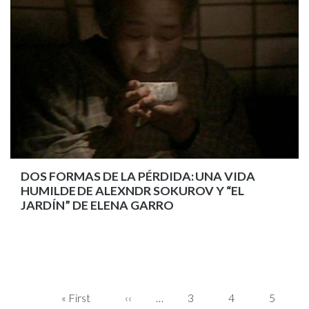
DOS FORMAS DE LA PÉRDIDA: UNA VIDA
HUMILDE DE ALEXNDR SOKUROV Y “EL
JARDÍN” DE ELENA GARRO
PAGINACIÓN
Primera
« First
Página
‹‹
…
Page
3
Page
4
Page
5
página
anterior